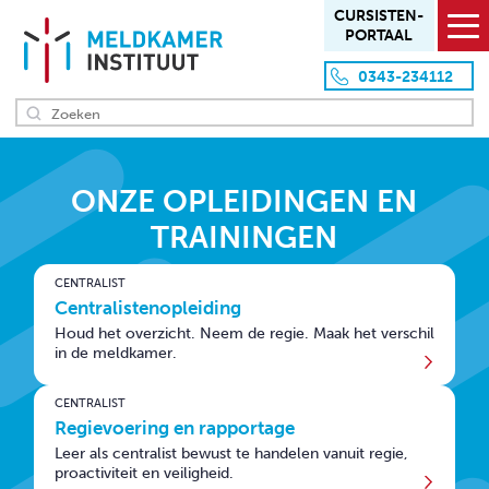
CURSISTEN­
PORTAAL
0343-234112
HOME
ONZE OPLEIDINGEN EN
OVER ONS
TRAININGEN
Missie en visie
CENTRALIST
Aanpak en werkwijze
Centralistenopleiding
Team
Houd het overzicht. Neem de regie. Maak het verschil
in de meldkamer.
Locaties
Klanten
CENTRALIST
Regievoering en rapportage
OVERZICHT PRODUCTEN
Leer als centralist bewust te handelen vanuit regie,
proactiviteit en veiligheid.