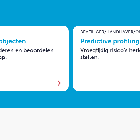
BEVEILIGER/HANDHAVER/O
 objecten
Predictive profilin
aderen en beoordelen
Vroegtijdig risico’s he
ap.
stellen.