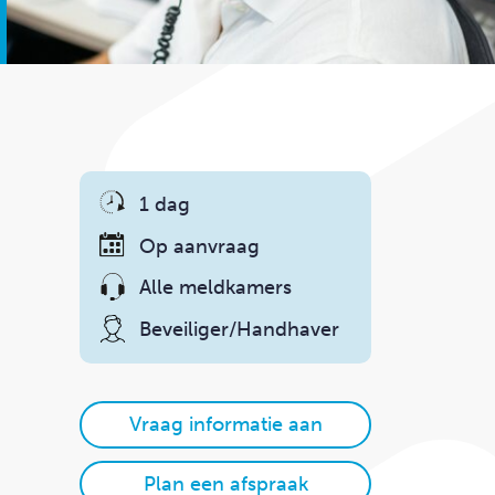
1 dag
Op aanvraag
Alle meldkamers
Beveiliger/
Handhaver
Vraag informatie aan
Plan een afspraak