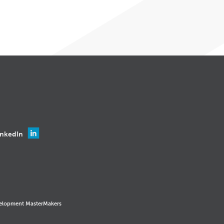
inkedIn
elopment MasterMakers