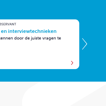
BSERVANT
BEVEILIG
g en interviewtechnieken
Gasthe
rkennen door de juiste vragen te
Voor bev
oog een 
bewaken