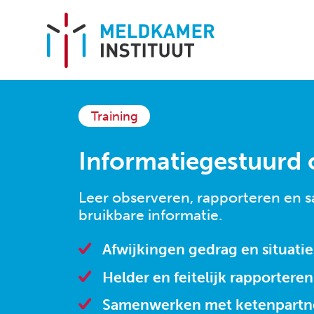
Training
HOME
Informatiegestuurd 
OVER ONS
Leer observeren, rapporteren en 
Missie en visie
bruikbare informatie.
Aanpak en werkwijze
Afwijkingen gedrag en situati
Team
Helder en feitelijk rapporteren
Locaties
Samenwerken met ketenpartn