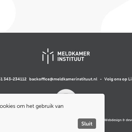
1 343-234112
backoffice@meldkamerinstituut.nl
-
Volg ons op L
cookies om het gebruik van
n
-
Privacy beleid
-
Cookiebeleid
-
Klachtenregeling
-
© 2026
Webdesign & dev
Sluit