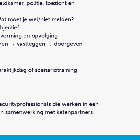
dkamer, politie, toezicht
en
at moet je wel/niet melden?
bjectief
tvorming en opvolging
leren → vastleggen → doorgeven
praktijkdag
of scenariotraining
curityprofessionals die werken in een
 en samenwerking met ketenpartners