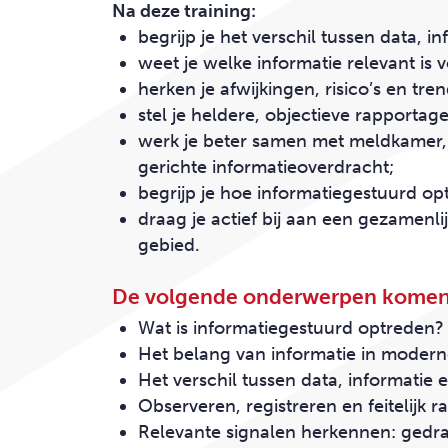
Na deze training:
begrijp
je het verschil tussen
data
,
in
weet
je welke informatie relevant is 
herken
je afwijkingen, risico’s en tren
stel
je
heldere, objectieve rapportag
werk
je beter samen met meldkamer, 
gerichte informatieoverdracht;
begrijp
je hoe
informatiegestuurd
opt
draag
je actief bij aan een gezamenlij
gebied.
De volgende onderwerpen komen
Wat is
informatiegestuurd
optreden?
Het belang van informatie in modern
Het verschil tussen data, informatie e
Observeren, registreren en feitelijk 
Relevante signalen herkennen: gedra