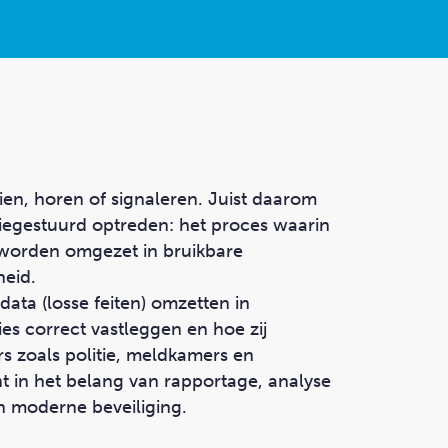
 zien, horen of signaleren. Juist daarom
iegestuurd
optreden
: het proces waarin
 worden omgezet in bruikbare
heid.
 data (losse feiten) omzetten in
ies correct vastleggen en hoe zij
s zoals politie, meldkamers en
ht in het belang van rapportage, analyse
n moderne beveiliging.