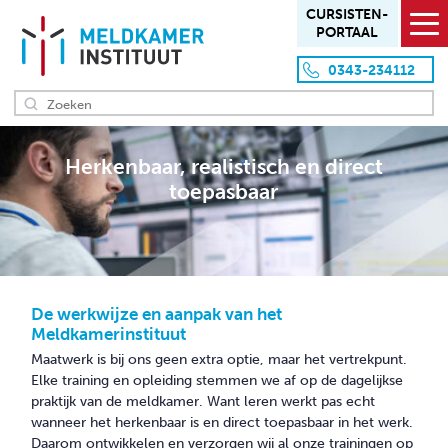
CURSISTEN­
PORTAAL
0343-234112
HOME
Herkenbaar, realistisch en direct
toepasbaar
OVER ONS
Missie en visie
Aanpak en werkwijze
Team
De werkwijze en aanpak van het
Locaties
Meldkamerinstituut
Maatwerk is bij ons geen extra optie, maar het vertrekpunt.
Klanten
Elke training en opleiding stemmen we af op de dagelijkse
praktijk van de meldkamer. Want leren werkt pas echt
OVERZICHT PRODUCTEN
wanneer het herkenbaar is en direct toepasbaar in het werk.
Daarom ontwikkelen en verzorgen wij al onze trainingen op