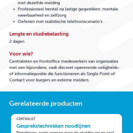
met dezelfde melding
Professioneel herstel na lastige gesprekken: mentale
weerbaarheid en zelfzorg
Oefenen met realistische telefoonscenario’s
Lengte en studiebelasting
2
dag
en
Voor wie?
Centralisten en frontoffice medewerkers van organisaties
met een bijzondere, vaak discreet opererende veiligheids-
of informatiepositie die functioneren als Single Point of
Contact voor burgers en externe melders.
Gerelateerde producten
CENTRALIST
C
Gesprekstechnieken noodlijnen
Prioriteren, regie nemen over de melder en zo snel
E