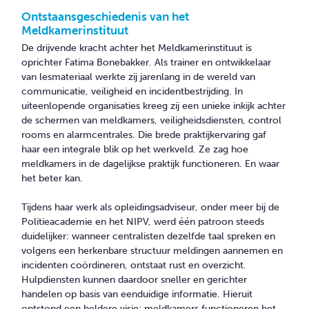
Ontstaansgeschiedenis van het
Meldkamerinstituut
De drijvende kracht achter het Meldkamerinstituut is
oprichter Fatima Bonebakker. Als trainer en ontwikkelaar
van lesmateriaal werkte zij jarenlang in de wereld van
communicatie, veiligheid en incidentbestrijding. In
uiteenlopende organisaties kreeg zij een unieke inkijk achter
de schermen van meldkamers, veiligheidsdiensten, control
rooms en alarmcentrales. Die brede praktijkervaring gaf
haar een integrale blik op het werkveld. Ze zag hoe
meldkamers in de dagelijkse praktijk functioneren. En waar
het beter kan.
Tijdens haar werk als opleidingsadviseur, onder meer bij de
Politieacademie en het NIPV, werd één patroon steeds
duidelijker: wanneer centralisten dezelfde taal spreken en
volgens een herkenbare structuur meldingen aannemen en
incidenten coördineren, ontstaat rust en overzicht.
Hulpdiensten kunnen daardoor sneller en gerichter
handelen op basis van eenduidige informatie. Hieruit
ontstond een heldere visie: meldkamers functioneren het