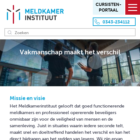
CURSISTEN­
PORTAAL
0343-234112
HOME
Vakmanschap maakt het verschil
OVER ONS
Missie en visie
Aanpak en werkwijze
Team
Missie en visie
Locaties
Het Meldkamerinstituut gelooft dat goed functionerende
Klanten
meldkamers en professioneel opererende beveiligers
onmisbaar zijn voor de veiligheid van mensen en de
samenleving. Juist in situaties waarin iedere seconde telt,
OVERZICHT PRODUCTEN
maakt snel en doeltreffend handelen het verschil en kan het
direct bijdragen aan het redden van levens. Wij zijn ervan