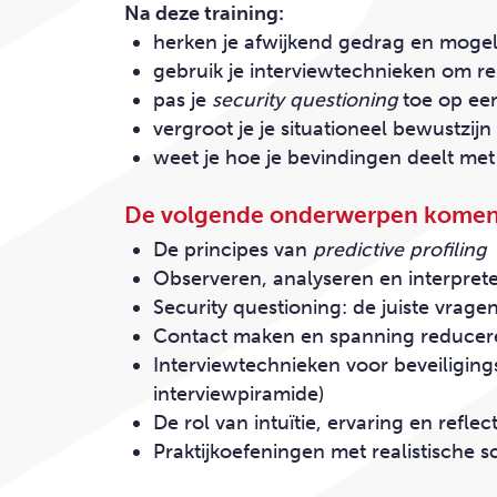
Na deze training:
herken je afwijkend gedrag en mogeli
gebruik je interviewtechnieken om rel
pas je
security questioning
toe op een
vergroot je je situationeel bewustzij
weet je hoe je bevindingen deelt met 
De volgende onderwerpen komen
De principes van
predictive profiling
Observeren, analyseren en interpret
Security questioning: de juiste vrage
Contact maken en spanning reducer
Interviewtechnieken voor beveiligings
interviewpiramide)
De rol van intuïtie, ervaring en reflect
Praktijkoefeningen met realistische s