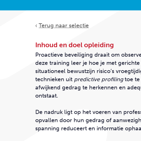
Klanten
OVERZICHT PRODUCTEN
‹
Terug naar selectie
CONTACT
Inhoud en doel opleiding
Proactieve beveiliging draait om observ
deze training leer je hoe je met gerich
situationeel bewustzijn risico’s vroegtij
technieken uit
predictive profiling
toe te
afwijkend gedrag te herkennen en adequ
ontstaat.
De nadruk ligt op het voeren van profe
opvallen door hun gedrag of aanwezighe
spanning reduceert en informatie ophaa