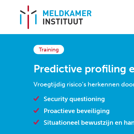
Training
HOME
Predictive profiling
OVER ONS
Vroegtijdig risico’s herkennen door
Missie en visie
Security questioning
Aanpak en werkwijze
Proactieve beveiliging
Team
Situationeel bewustzijn en ha
Locaties