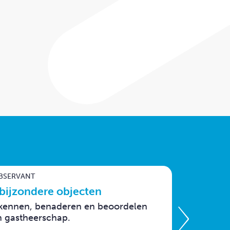
BSERVANT
BEVEILIG
 bijzondere objecten
Gasthe
herkennen, benaderen en beoordelen
Voor bev
én gastheerschap.
oog een 
bewaken