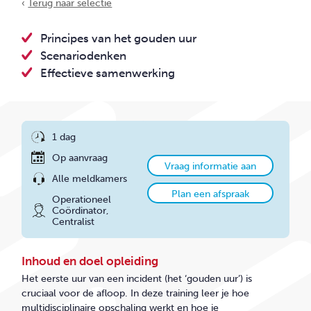
CONTACT
‹
Terug naar selectie
Principes van het gouden uur
Scenariodenken
Effectieve samenwerking
1 dag
Op aanvraag
Vraag informatie aan
Alle meldkamers
Plan een afspraak
Operationeel
Coördinator,
Centralist
Inhoud en doel opleiding
Het eerste uur van een incident (het ‘gouden uur’) is
cruciaal voor de afloop. In deze training leer je hoe
multidisciplinaire opschaling werkt en hoe je