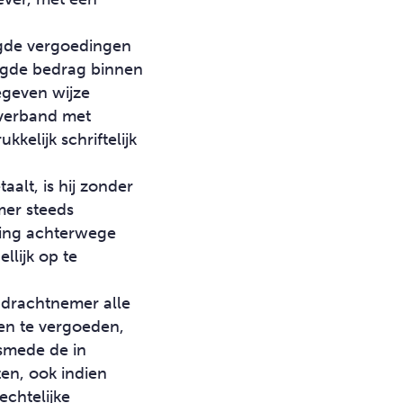
gde vergoedingen
digde bedrag binnen
geven wijze
 verband met
kkelijk schriftelijk
alt, is hij zonder
mer steeds
aling achterwege
llijk op te
opdrachtnemer alle
ten te vergoeden,
smede de in
en, ook indien
echtelijke