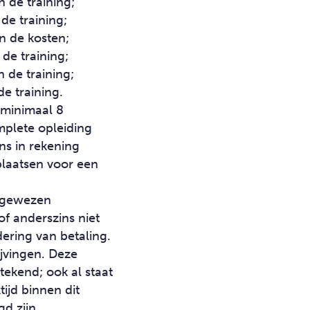
 de training;
de training;
n de kosten;
de training;
 de training;
e training.
 minimaal 8
plete opleiding
s in rekening
plaatsen voor een
angewezen
f anderszins niet
ering van betaling.
jvingen. Deze
tekend; ook al staat
ijd binnen dit
d zijn.