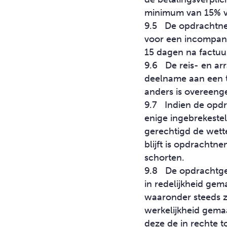
minimum van 15% v
9.5 De opdrachtne
voor een incompany
15 dagen na factu
9.6 De reis- en ar
deelname aan een tra
anders is overeen
9.7 Indien de opdr
enige ingebrekestel
gerechtigd de wette
blijft is opdrachtn
schorten.
9.8 De opdrachtgeve
in redelijkheid gem
waaronder steeds z
werkelijkheid gema
deze de in rechte t