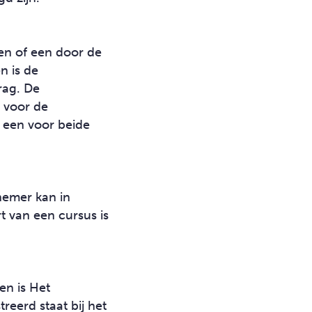
en of een door de
n is de
rag. De
 voor de
t een voor beide
emer kan in
t van een cursus is
en is Het
reerd staat bij het