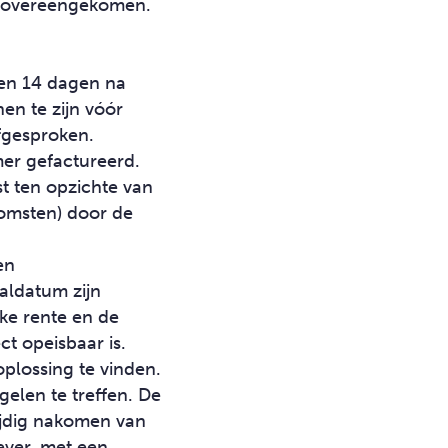
ers overeengekomen.
nen 14 dagen na
en te zijn vóór
afgesproken.
er gefactureerd.
st ten opzichte van
komsten) door de
en
valdatum zijn
ke rente en de
t opeisbaar is.
oplossing te vinden.
gelen te treffen. De
ijdig nakomen van
ever, met een