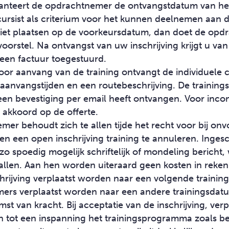
anteert de opdrachtnemer de ontvangstdatum van het 
cursist als criterium voor het kunnen deelnemen aan d
et plaatsen op de voorkeursdatum, dan doet de opdr
oorstel. Na ontvangst van uw inschrijving krijgt u v
 een factuur toegestuurd.
r aanvang van de training ontvangt de individuele c
 aanvangstijden en een routebeschrijving. De trainin
een bevestiging per email heeft ontvangen. Voor inc
 akkoord op de offerte.
er behoudt zich te allen tijde het recht voor bij on
n een open inschrijving training te annuleren. Inge
o spoedig mogelijk schriftelijk of mondeling bericht
allen. Aan hen worden uiteraard geen kosten in reken
hrijving verplaatst worden naar een volgende training
ers verplaatst worden naar een andere trainingsdatum
st van kracht. Bij acceptatie van de inschrijving, verp
 tot een inspanning het trainingsprogramma zoals b