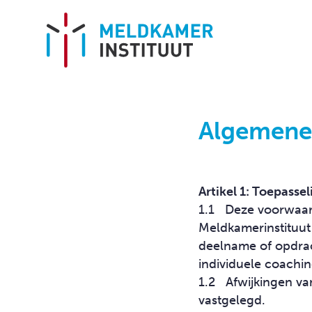
Algemene
HOME
OVER ONS
Artikel 1: Toepassel
1.1 Deze voorwaard
Missie en visie
Meldkamerinstituut
Aanpak en werkwijze
deelname of opdrac
Team
individuele coachin
1.2 Afwijkingen van
Locaties
vastgelegd.