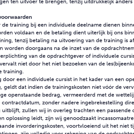
ngen ten uitvoer te brengen, tenzij uitdrukkelijk and
gsvoorwaarden
 de training bij een individuele deelname dienen bin
den voldaan en de betaling dient uiterlijk bij ons binn
ning, tenzij betaling na uitvoering van de training is 
n worden doorgaans na de inzet van de opdrachtnem
erplichting van de opdrachtgever of individuele cursi
ervalt niet door het niet bezoeken van de les(bijeen
 training.
 door een individuele cursist in het kader van een op
g, geldt dat indien de trainingskosten niet vóór de ver
dige openstaande bedrag, vermeerderd met de wettelij
contractdatum, zonder nadere ingebrekestelling direc
uitblijft, zullen wij in overleg trachten een passende 
een oplossing leidt, zijn wij genoodzaakt incassomaatre
ande invorderingskosten, voortvloeiend uit het niet t
htingen, zijn volledig voor rekening van de opdrachtg