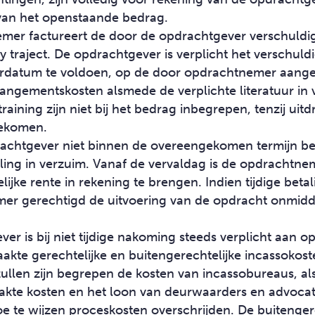
an het openstaande bedrag.
mer factureert de door de opdrachtgever verschuldi
 traject. De opdrachtgever is verplicht het verschul
urdatum te voldoen, op de door opdrachtnemer aange
rangementskosten alsmede de verplichte literatuur in
ining zijn niet bij het bedrag inbegrepen, tenzij uitdru
gekomen.
achtgever niet binnen de overeengekomen termijn beta
ling in verzuim. Vanaf de vervaldag is de opdrachtne
lijke rente in rekening te brengen. Indien tijdige bet
emer gerechtigd de uitvoering van de opdracht onmidde
r is bij niet tijdige nakoming steeds verplicht aan 
aakte gerechtelijke en buitengerechtelijke incassokos
ullen zijn begrepen de kosten van incassobureaus, al
akte kosten en het loon van deurwaarders en advocat
oe te wijzen proceskosten overschrijden. De buitenger