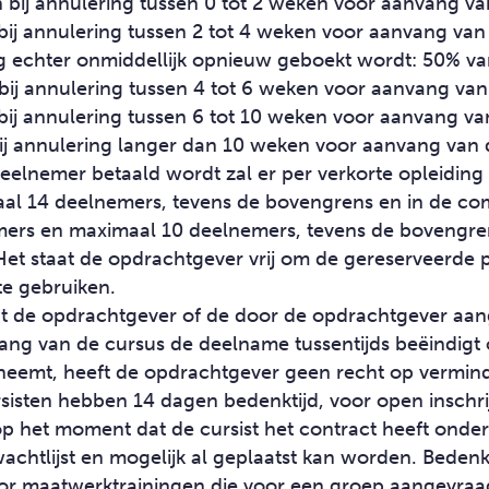
bij annulering tussen 0 tot 2 weken voor aanvang van
ij annulering tussen 2 tot 4 weken voor aanvang van 
g echter onmiddellijk opnieuw geboekt wordt: 50% va
ij annulering tussen 4 tot 6 weken voor aanvang van 
ij annulering tussen 6 tot 10 weken voor aanvang van
ij annulering langer dan 10 weken voor aanvang van d
eelnemer betaald wordt zal er per verkorte opleiding
l 14 deelnemers, tevens de bovengrens en in de com
ers en maximaal 10 deelnemers, tevens de bovengren
et staat de opdrachtgever vrij om de gereserveerde 
eelnemer te gebruiken.
at de opdrachtgever of de door de opdrachtgever a
ng van de cursus de deelname tussentijds beëindigt o
neemt, heeft de opdrachtgever geen recht op vermind
rsisten hebben 14 dagen bedenktijd, voor open inschri
op het moment dat de cursist het contract heeft onder
chtlijst en mogelijk al geplaatst kan worden. Bedenkt
voor maatwerktrainingen die voor een groep aangevraag