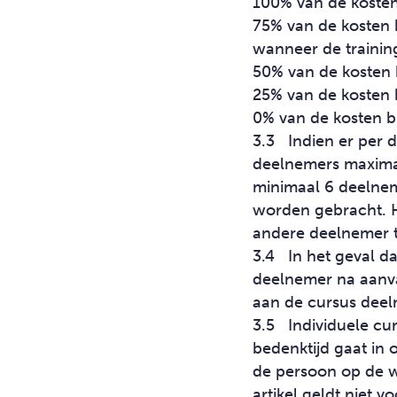
100% van de kosten 
75% van de kosten b
wanneer de trainin
50% van de kosten b
25% van de kosten b
0% van de kosten b
3.3 Indien er per d
deelnemers maximaa
minimaal 6 deelnem
worden gebracht. H
andere d
3.4 In het geval d
deelnemer na aanva
aan de cursus deel
3.5 Individuele cu
bedenktijd gaat in 
de persoon op de wa
artikel geldt niet 