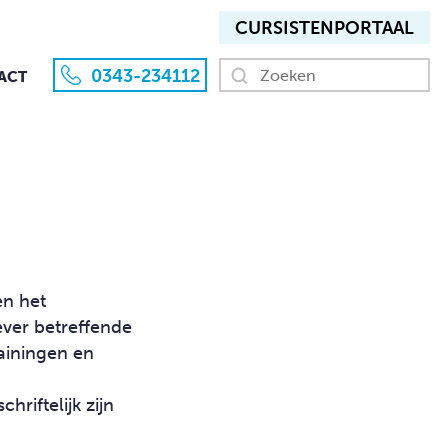
CURSISTEN­PORTAAL
0343-234112
ACT
en het
ver betreffende
ainingen en
riftelijk zijn