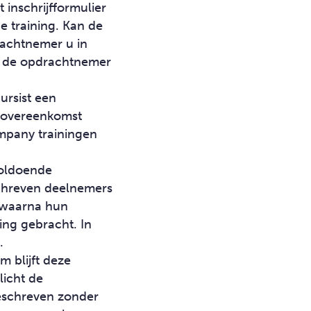
inschrijfformulier
e training. Kan de
achtnemer u in
an de opdrachtnemer
ursist een
gsovereenkomst
ompany trainingen
voldoende
schreven deelnemers
, waarna hun
ing gebracht. In
.
 blijft deze
licht de
eschreven zonder