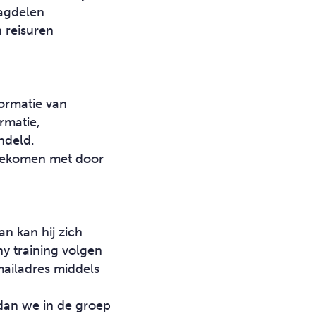
dagdelen
 reisuren
formatie van
rmatie,
ndeld.
ngekomen met door
an kan hij zich
y training volgen
iladres middels
dan we in de groep