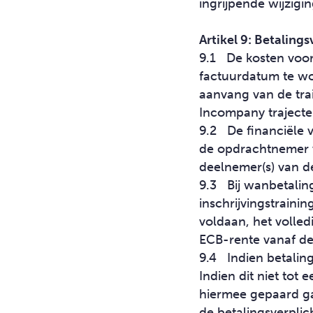
ingrijpende wijzigi
Artikel 9: Betalin
9.1 De kosten voor
factuurdatum te wor
aanvang van de trai
Incompany trajecte
9.2 De financiële v
de opdrachtnemer v
deelnemer(s) van de
9.3 Bij wanbetaling
inschrijvingstrainin
voldaan, het volle
ECB-rente vanaf de 
9.4 Indien betaling 
Indien dit niet tot 
hiermee gepaard ga
de betalingsverplic