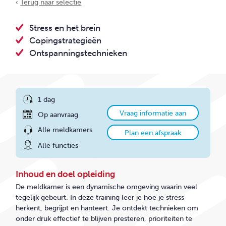
CONTACT
‹
Terug naar selectie
Stress en het brein
Copingstrategieën
Ontspanningstechnieken
1 dag
Vraag informatie aan
Op aanvraag
Alle meldkamers
Plan een afspraak
Alle functies
Inhoud en doel opleiding
De meldkamer is een dynamische omgeving waarin veel
tegelijk gebeurt. In deze training leer je hoe je stress
herkent, begrijpt en hanteert. Je ontdekt technieken om
onder druk effectief te blijven presteren, prioriteiten te