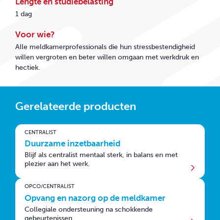
Lengte en studiebelasting
1 dag
Voor wie?
Alle meldkamerprofessionals die hun stressbestendigheid
willen vergroten en beter willen omgaan met werkdruk en
hectiek.
Gerelateerde producten
CENTRALIST
Duurzame inzetbaarheid
Blijf als centralist mentaal sterk, in balans en met
plezier aan het werk.
OPCO/CENTRALIST
Opvang en nazorg op de meldkamer
Collegiale ondersteuning na schokkende
gebeurtenissen.