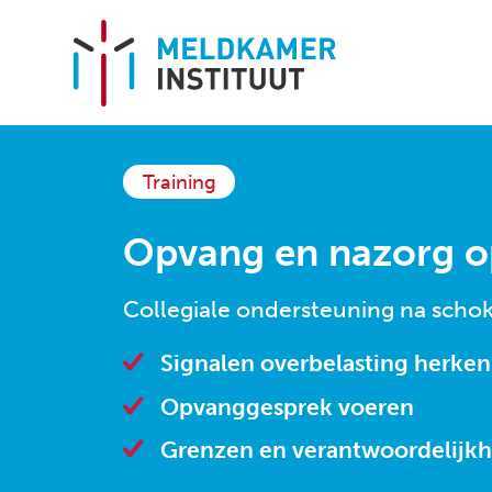
Training
HOME
Opvang en nazorg o
OVER ONS
Collegiale ondersteuning na scho
Missie en visie
Signalen overbelasting herke
Aanpak en werkwijze
Opvanggesprek voeren
Team
Grenzen en verantwoordelijk
Locaties