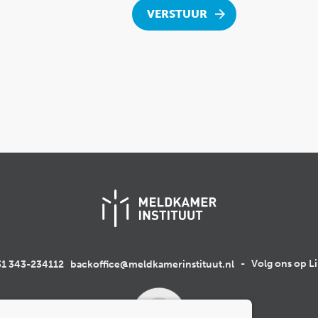
VERSTUUR
1 343-234112
backoffice@meldkamerinstituut.nl
-
Volg ons op L