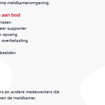
rgzame meldkameromgeving.
 aan bod
nissen
peer supporter
in opvang
 overbelasting
rbeelden
ters en andere medewerkers die
nnen de meldkamer.