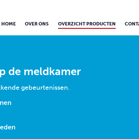
HOME
OVER ONS
OVERZICHT PRODUCTEN
CONT
p de meldkamer
kkende gebeurtenissen.
nnen
heden