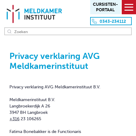
CURSISTEN­
PORTAAL
0343-234112
HOME
Privacy verklaring AVG
OVER ONS
Meldkamerinstituut
Missie en visie
Aanpak en werkwijze
Privacy verklaring AVG Meldkamerinstituut B.V.
Team
Meldkamerinstituut B.V.
Locaties
Langbroekerdijk A 26
Klanten
3947 BH Langbroek
+316
23 106265
OVERZICHT PRODUCTEN
Fatima Bonebakker is de Functionaris