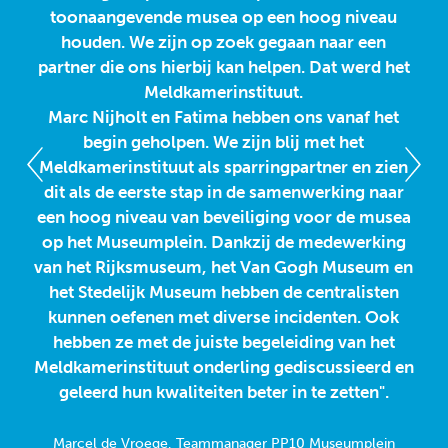
toonaangevende musea op een hoog niveau
s
houden. We zijn op zoek gegaan naar een
partner die ons hierbij kan helpen. Dat werd het
in
Meldkamerinstituut.
ku
Marc Nijholt en Fatima hebben ons vanaf het
begin geholpen. We zijn blij met het
o
Meldkamerinstituut als sparringpartner en zien
dit als de eerste stap in de samenwerking naar
heb
een hoog niveau van beveiliging voor de musea
von
op het Museumplein. Dankzij de medewerking
d
van het Rijksmuseum, het Van Gogh Museum en
t
het Stedelijk Museum hebben de centralisten
h
kunnen oefenen met diverse incidenten. Ook
ver
hebben ze met de juiste begeleiding van het
w
Meldkamerinstituut onderling gediscussieerd en
wa
geleerd hun kwaliteiten beter in te zetten".
M
Marcel de Vroege, Teammanager PP10 Museumplein