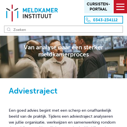
CURSISTEN­
PORTAAL
0343-234112
HOME
Van analyse naar een sterker
meldkamerproces
OVER ONS
Missie en visie
Aanpak en werkwijze
Team
Adviestraject
Locaties
Klanten
Een goed advies begint met een scherp en onafhankelijk
OVERZICHT PRODUCTEN
beeld van de praktijk. Tijdens een adviestraject analyseren
we jullie organisatie, werkwijzen en samenwerking rondom