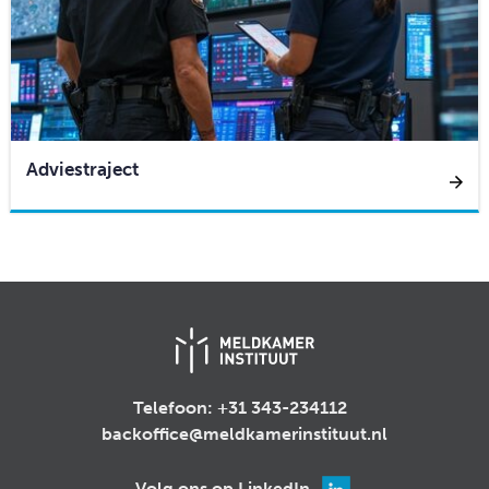
Adviestraject
Telefoon:
+31 343-234112
backoffice@meldkamerinstituut.nl
Volg ons op LinkedIn