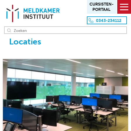
CURSISTEN­
PORTAAL
0343-234112
Locaties
HOME
OVER ONS
Missie en visie
Aanpak en werkwijze
Team
Locaties
Klanten
OVERZICHT PRODUCTEN