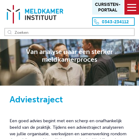
CURSISTEN­
PORTAAL
0343-234112
HOME
Van analyse naar een sterker
meldkamerproces
OVER ONS
Missie en visie
Aanpak en werkwijze
Team
Adviestraject
Locaties
Klanten
Een goed advies begint met een scherp en onafhankelijk
OVERZICHT PRODUCTEN
beeld van de praktijk. Tijdens een adviestraject analyseren
we jullie organisatie, werkwijzen en samenwerking rondom