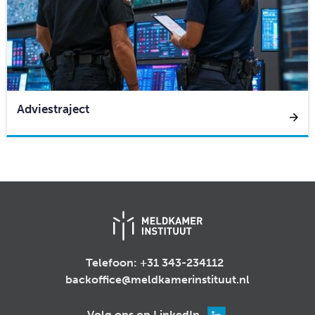
Adviestraject
Telefoon:
+31 343-234112
backoffice@meldkamerinstituut.nl
Volg ons op LinkedIn