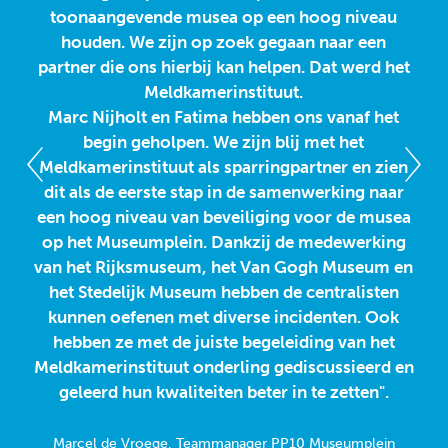
toonaangevende musea op een hoog niveau
s
houden. We zijn op zoek gegaan naar een
partner die ons hierbij kan helpen. Dat werd het
in
Meldkamerinstituut.
ku
Marc Nijholt en Fatima hebben ons vanaf het
begin geholpen. We zijn blij met het
o
Meldkamerinstituut als sparringpartner en zien
dit als de eerste stap in de samenwerking naar
heb
een hoog niveau van beveiliging voor de musea
von
op het Museumplein. Dankzij de medewerking
d
van het Rijksmuseum, het Van Gogh Museum en
t
het Stedelijk Museum hebben de centralisten
h
kunnen oefenen met diverse incidenten. Ook
ver
hebben ze met de juiste begeleiding van het
w
Meldkamerinstituut onderling gediscussieerd en
wa
geleerd hun kwaliteiten beter in te zetten".
M
Marcel de Vroege, Teammanager PP10 Museumplein